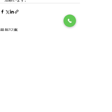
最新記事
☆小梅日記☆熊本・災害
☆小梅日記☆上
り返り