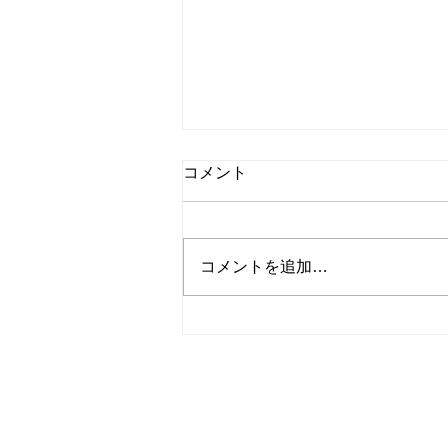
☆小梅日記☆災害の怖さ
コメント
毎日毎日暑いしか言葉が出ない位
に暑い！(>_<) 災害級の暑さと言
う感じですね・・ 熊本地震のニ
コメントを追加…
ュースが連日放送されています
が、毎年何かしらの災害が日本の
どこかで起きてます。 イオンモ
ールの爆発の瞬間や、内部の様子
などを見ると、いつどこで災害に
​株式会社コスモトー
遭うか 分かりませんし、恐怖で
しかありません。 どんなに注意
千葉県浦安市猫実2-25-11
していても災害に遭わないとは限