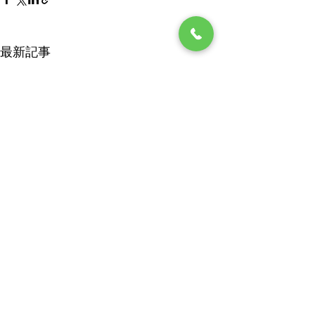
最新記事
☆小梅日記☆連休
☆小梅日記☆災
数日気温低い日もありました
毎日毎日暑いしか
が、又酷暑復活！(>_<) 暑さ
い位に暑い！(>_<
コメント