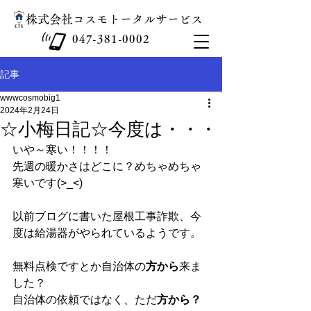
​株式会社コスモトータルサービス
047-381-0002
記事
wwwcosmobig1
2024年2月24日
☆小梅日記☆今度は・・・
いや～寒い！！！！
先週の暖かさはどこに？めちゃめちゃ
寒いです(>_<)
以前ブログに書いた屋根工事詐欺、今
度は給湯器がやられているようです。
無料点検ですとか自治体の
方から
来ま
した？
自治体の依頼ではなく、ただ
方から？