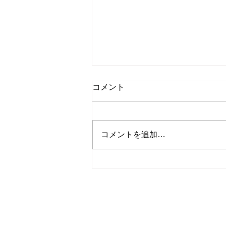
☆小梅日記☆災害の怖さ
コメント
毎日毎日暑いしか言葉が出ない位
に暑い！(>_<) 災害級の暑さと言
う感じですね・・ 熊本地震のニ
コメントを追加…
ュースが連日放送されています
が、毎年何かしらの災害が日本の
どこかで起きてます。 イオンモ
ールの爆発の瞬間や、内部の様子
などを見ると、いつどこで災害に
​株式会社コスモトー
遭うか 分かりませんし、恐怖で
しかありません。 どんなに注意
千葉県浦安市猫実2-25-11
していても災害に遭わないとは限