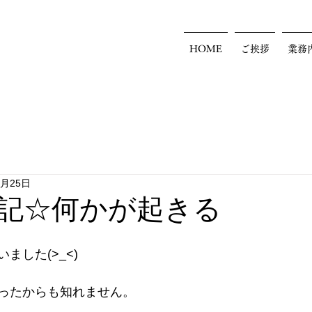
HOME
ご挨拶
業務
2月25日
記☆何かが起きる
・
ました(>_<)
ったからも知れません。