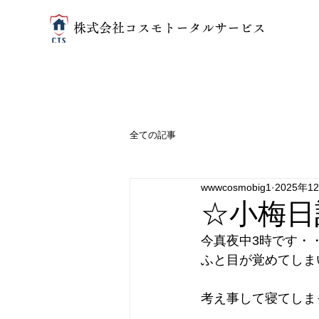
​株式会社コスモトータルサービス
全ての記事
wwwcosmobig1
2025年1
☆小梅日
今真夜中3時です・
ふと目が覚めてしまい
考え事して寝てしま