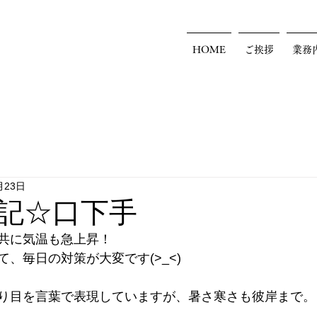
HOME
ご挨拶
業務
月23日
記☆口下手
共に気温も急上昇！
、毎日の対策が大変です(>_<)
り目を言葉で表現していますが、暑さ寒さも彼岸まで。
。