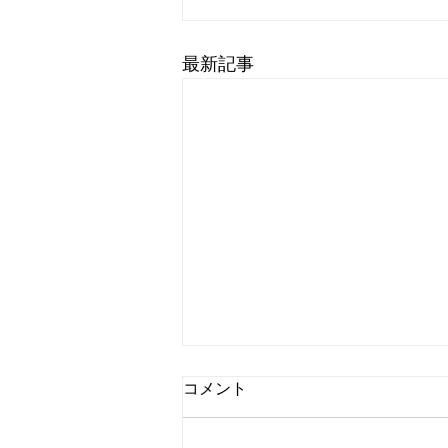
最新記事
☆小梅日記☆災害の怖さ
コメント
毎日毎日暑いしか言葉が出ない位
に暑い！(>_<) 災害級の暑さと言