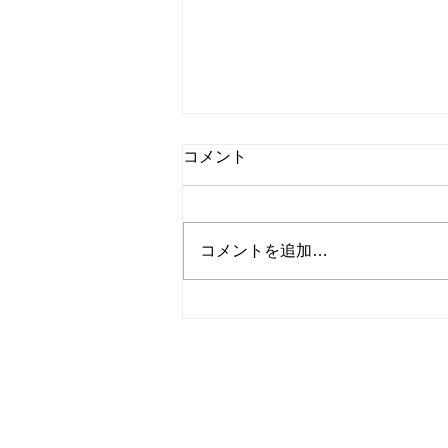
☆小梅日記☆連休
コメント
数日気温低い日もありましたが、
又酷暑復活！(>_<) 暑さにも少し
は慣れてきましたが、でも暑
コメントを追加…
い！！ 夏だから仕方ないのです
がね。 今日から連休の人多いと
思います。 帰省したり、旅行に
行ったり予定を計画してる人居る
と思いますが、 連休疲れ？と言
​株式会社コスモトー
う事も多いらしです。 弊社も初
めて連休を今年は入れました。
千葉県浦安市猫実2-25-11
明日１１日～１６日まで休みとさ
TEL047-381-0002