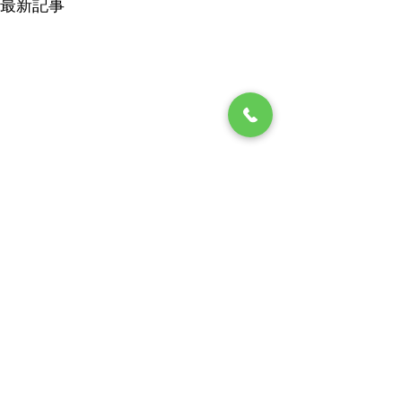
最新記事
☆小梅日記☆熊本・災害
☆小梅日記☆上
り返り
又災害が・・・ 昨日熊本で起
きた震度7の地震！忘れたこ
殺人的暑さが厳し
コメント
ろにやってくる災害！ 今年も
日、人の体にとっ
酷暑の厳しい時期、想像以上
かありません！ 
の大変な状況でしょう。 日本
れる熱中症による
コメントを追加…