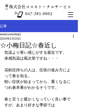
​株式会社コスモトータルサービス
047-381-0002
記事
wwwcosmobig1
2025年2月24日
☆小梅日記☆春近し
気温より寒い感じがする最近です。
体感気温は風次第ですね・・・
花粉症持ちの人は、症状の進み方によ
って春を知る。
軽い症状が始まってから、重くなるに
つれ春本番がわかるそうです。
春と言うと暖かくなっていく良い事で
すが、あまり好きな季節では