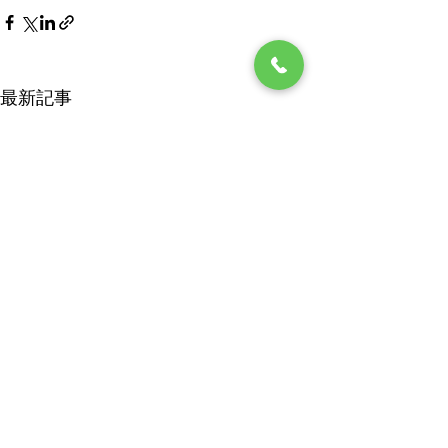
最新記事
☆小梅日記☆消費税1％？
☆小梅日記☆連
朝から厳しい日差し、今日も
数日気温低い日も