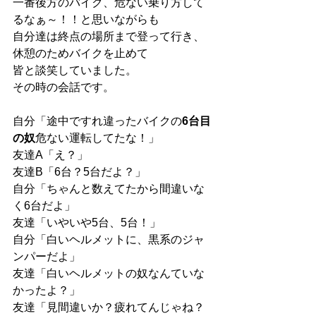
一番後方のバイク、危ない乗り方して
るなぁ～！！と思いながらも
自分達は終点の場所まで登って行き、
休憩のためバイクを止めて
皆と談笑していました。
その時の会話です。
自分「途中ですれ違ったバイクの
6台目
の奴
危ない運転してたな！」
友達A「え？」
友達B「6台？5台だよ？」
自分「ちゃんと数えてたから間違いな
く6台だよ」
友達「いやいや5台、5台！」
自分「白いヘルメットに、黒系のジャ
ンパーだよ」
友達「白いヘルメットの奴なんていな
かったよ？」
友達「見間違いか？疲れてんじゃね？