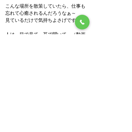
こんな場所を散策していたら、仕事も
忘れて心癒されるんだろうなぁ～
見ているだけで気持ちよさげです。
人は、目で見て、耳で聞いて、（動画
も送って頂きました）頭で考える生き
物ですから
想像するだけでも、癒されました。
ありがとうございます。