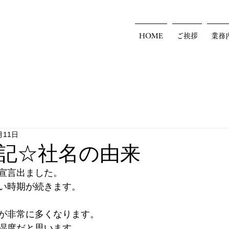
HOME
ご挨拶
業務
月11日
記☆社名の由来
宣言出ました。
い時期が続きます。
が非常に多くなります。
湿度だと思います。