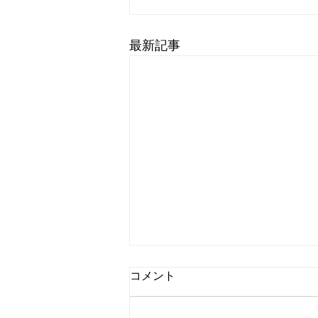
最新記事
☆小梅日記☆災害の怖さ
コメント
毎日毎日暑いしか言葉が出ない位
に暑い！(>_<) 災害級の暑さと言