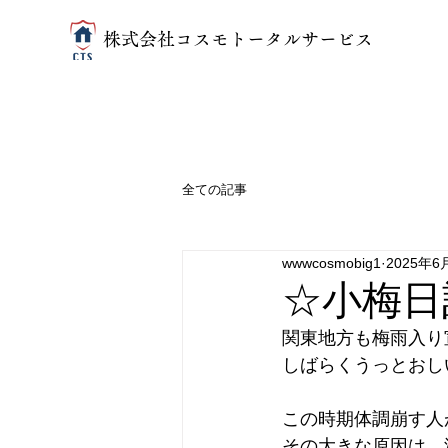
​株式会社コスモトータルサービス
全ての記事
wwwcosmobig1
2025年6
☆小梅日
関東地方も梅雨入り
しばらくうっとおし
この時期体調崩す人
その大きな原因は、