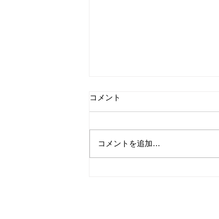
☆小梅日記☆連休
コメント
数日気温低い日もありましたが、
又酷暑復活！(>_<) 暑さにも少し
は慣れてきましたが、でも暑
コメントを追加…
い！！ 夏だから仕方ないのです
がね。 今日から連休の人多いと
思います。 帰省したり、旅行に
行ったり予定を計画してる人居る
と思いますが、 連休疲れ？と言
​株式会社コスモトー
う事も多いらしです。 弊社も初
めて連休を今年は入れました。