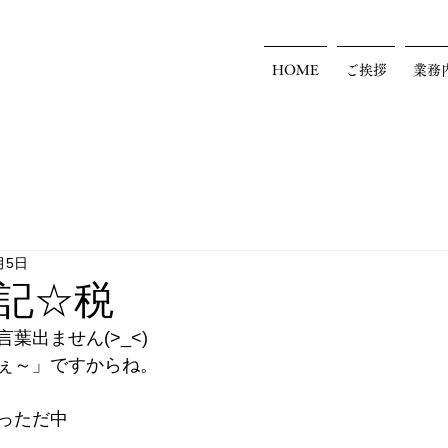
HOME
ご挨拶
業務
月5日
記☆税
葉出ません(>_<)
ぇ～」ですからね。
っただ中