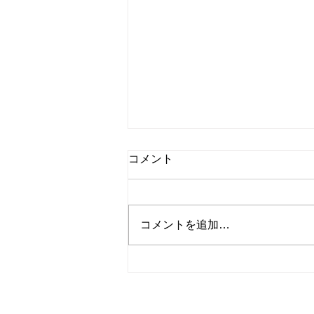
☆小梅日記☆災害の怖さ
コメント
毎日毎日暑いしか言葉が出ない位
に暑い！(>_<) 災害級の暑さと言
う感じですね・・ 熊本地震のニ
コメントを追加…
ュースが連日放送されています
が、毎年何かしらの災害が日本の
どこかで起きてます。 イオンモ
ールの爆発の瞬間や、内部の様子
などを見ると、いつどこで災害に
​株式会社コスモトー