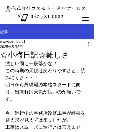
​株式会社コスモトータルサービス
047-381-0002
記事
wwwcosmobig1
2025年5月3日
☆小梅日記☆難しさ
激しい雨も一段落かな？
この時期の天候は変わりやすさと、読
みにくさ・・・
明日から外現場の本格スタートに向
け、出来れば天気が良いのが願いで
す。
今、進行中の事務所改修工事が終盤を
迎え形が見えては来ましたが、
工事はスムーズに進行とは言えませ